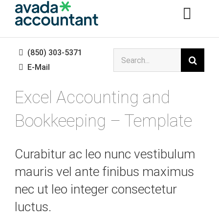
İçeriğe
Toggl
geç
Navig
(850) 303-5371
Şunu
(850) 303-5371
E-Mail
ara:
Excel Accounting and
E-Mail
Bookkeeping – Template
Curabitur ac leo nunc vestibulum
mauris vel ante finibus maximus
nec ut leo integer consectetur
luctus.