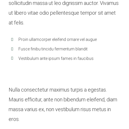
sollicitudin massa ut leo dignissim auctor. Vivamus
ut libero vitae odio pellentesque tempor sit amet
at felis.
Proin ullamcorper eleifend ornare vel augue
Fusce finibu tincidu fermentum blandit
Vestibulum ante ipsum fames in faucibus
Aenean eu metus at dolor sodales dictum quis
rhoncus nisi.
Nulla consectetur maximus turpis a egestas.
Mauris efficitur, ante non bibendum eleifend, diam
massa varius ex, non vestibulum risus metus in
eros.