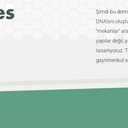
Şimdi bu derin 
DNA’sını oluştu
“mekanlar” ar
yapılar değil, 
tasarlıyoruz. 
gayrimenkul se