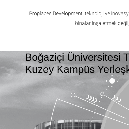
Proplaces Development, teknoloji ve inovasy
binalar inşa etmek değil;
Boğaziçi Üniversitesi 
Kuzey Kampüs Yerleşk