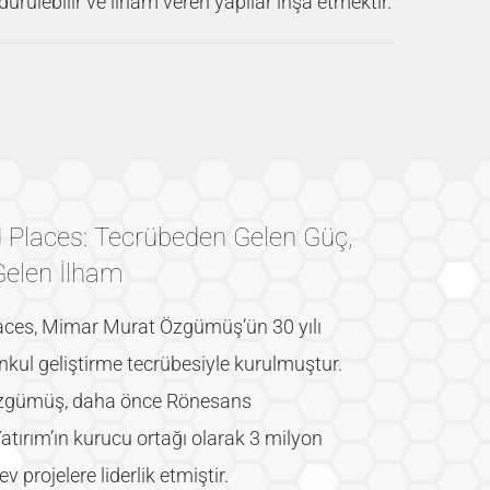
ürülebilir ve ilham veren yapılar inşa etmektir.
 Places: Tecrübeden Gelen Güç,
Gelen İlham
aces, Mimar Murat Özgümüş’ün 30 yılı
kul geliştirme tecrübesiyle kurulmuştur.
gümüş, daha önce Rönesans
tırım’ın kurucu ortağı olarak 3 milyon
v projelere liderlik etmiştir.