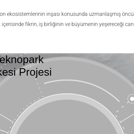
on ekosistemlerinin inşası konusunda uzmanlaşmış öncü b
 içerisinde fikrin, iş birliğinin ve büyümenin yeşereceği ca
Teknopark
esi Projesi