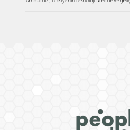
Amacımız, Türkiye’nin teknoloji üretme ve geliş