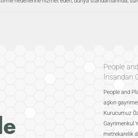
tirme hedeflerine hizmet eden, dünya standartlarında, sürd
People and
İnsandan 
People and Pl
aşkın gayrimen
Kurucumuz Öz
Gayrimenkul Ya
metrekarelik de