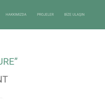
HAKKIMIZDA
PROJELER
BİZE ULAŞIN
URE”
NT