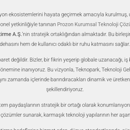
asyon ekosistemlerini hayata geçirmek amacıyla kurulmuş, 
onel yetkinliğiyle tanınan
Prozon Kurumsal Teknoloji Çözü
tirme A.Ş.
’nin stratejik ortaklığından almaktadır. Bu birleş
dehasını hem de kullanıcı odaklı bir ruhu katmasını sağlar
ret değildir. Bizler, bir fikrin yeşerip globale uzanacağı, iş 
önemine inanıyoruz. Bu vizyonla, Teknopark, Teknoloji Gel
, aynı zamanda içlerinde barındıracakları dinamik ve üretken
şekillendiriyoruz.
stem paydaşlarının stratejik bir ortağı olarak konumlanıyor
çözümler sunarak, karmaşık teknoloji yapılarının her aşa